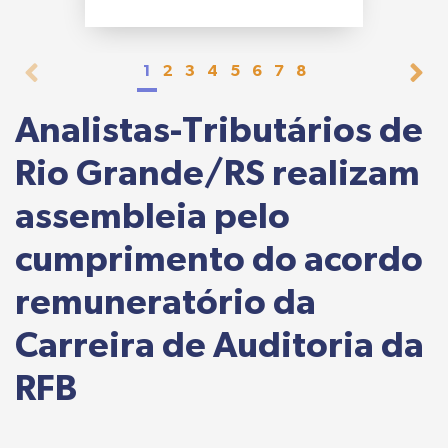
1
2
3
4
5
6
7
8
Analistas-Tributários de
Rio Grande/RS realizam
assembleia pelo
cumprimento do acordo
remuneratório da
Carreira de Auditoria da
RFB