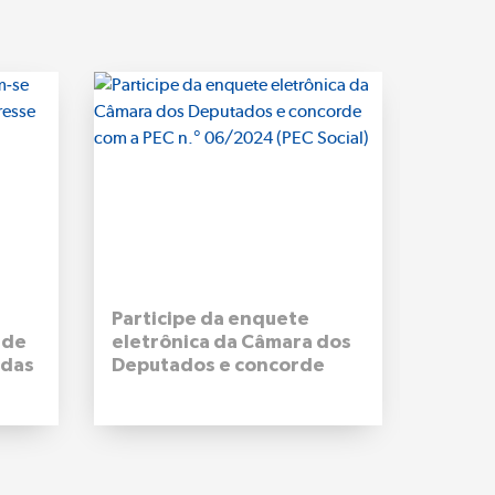
Participe da enquete
Aduana
 de
eletrônica da Câmara dos
Tribut
 das
Deputados e concorde
Federa
com a PEC n.° 06/2024
apree
(PEC Social)
Pará