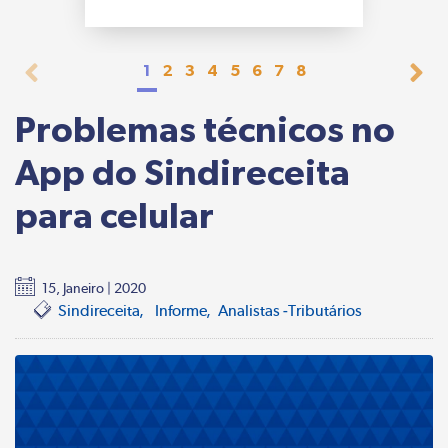
1
2
3
4
5
6
7
8
Problemas técnicos no
App do Sindireceita
para celular
15, Janeiro | 2020
Sindireceita
Informe
Analistas -Tributários