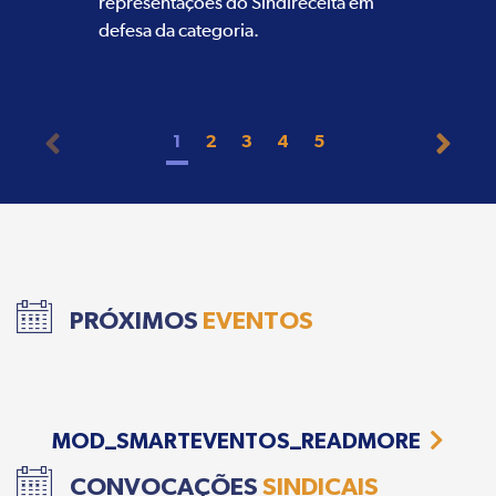
representações do Sindireceita em
defesa da categoria.
1
2
3
4
5
PRÓXIMOS
EVENTOS
MOD_SMARTEVENTOS_READMORE
CONVOCAÇÕES
SINDICAIS