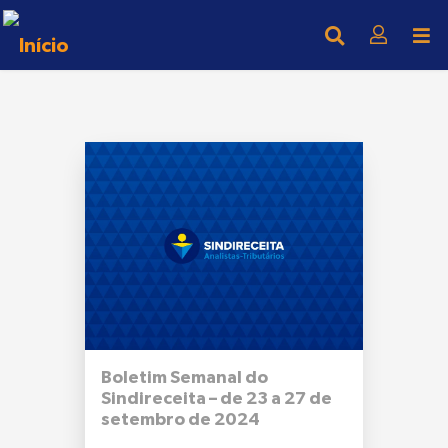
Boletim Semanal do
Sindireceita – de 23 a 27 de
setembro de 2024