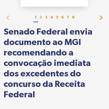
1
2
3
4
5
6
7
8
Senado Federal envia
documento ao MGI
recomendando a
convocação imediata
dos excedentes do
concurso da Receita
Federal