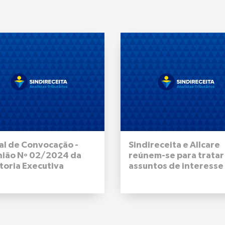
al de Convocação -
Sindireceita e Allcare
nião Nº 02/2024 da
reúnem-se para tratar
toria Executiva
assuntos de interesse
onal do Sindireceita -
filiadas e filiados
de outubro de 2024