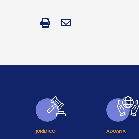
JURÍDICO
ADUANA