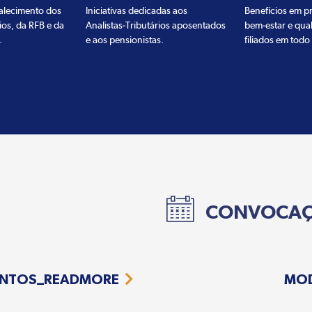
talecimento dos
Iniciativas dedicadas aos
Benefícios em pr
ios, da RFB e da
Analistas-Tributários aposentados
bem-estar e qua
.
e aos pensionistas.
filiados em todo 
CONVOCA
NTOS_READMORE
MO