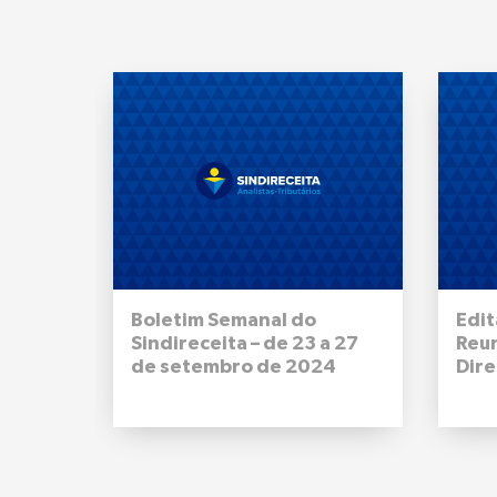
Boletim Semanal do
Edit
Sindireceita – de 23 a 27
Reu
de setembro de 2024
Dire
Naci
09 