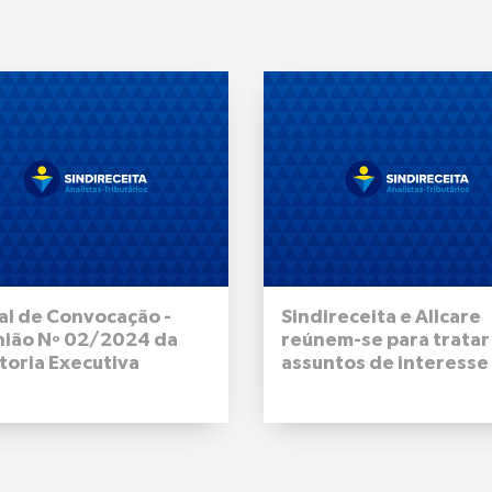
al de Convocação -
Sindireceita e Allcare
nião Nº 02/2024 da
reúnem-se para tratar
toria Executiva
assuntos de interesse
onal do Sindireceita -
filiadas e filiados
de outubro de 2024