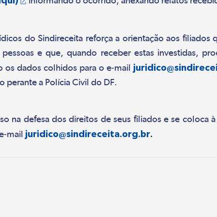
informando o ocorrido, anexando relatos recebid
ídicos do Sindireceita reforça a orientação aos filiad
s pessoas e que, quando receber estas investidas, p
o os dados colhidos para o e-mail
juridico@sindirece
 perante a Polícia Civil do DF.
o na defesa dos direitos de seus filiados e se coloca à
 e-mail
juridico@sindireceita.org.br
.