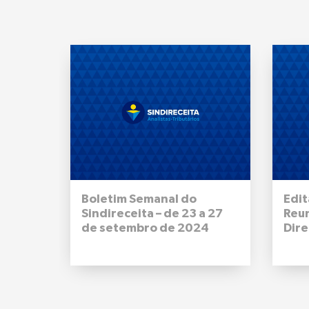
Boletim Semanal do
Edit
Sindireceita – de 23 a 27
Reu
de setembro de 2024
Dire
Naci
09 