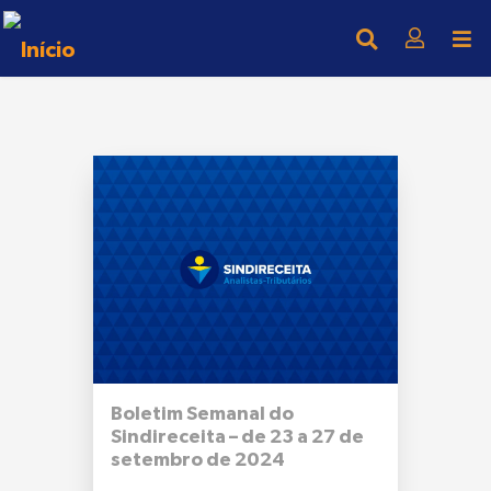
Boletim Semanal do
Sindireceita – de 23 a 27 de
setembro de 2024