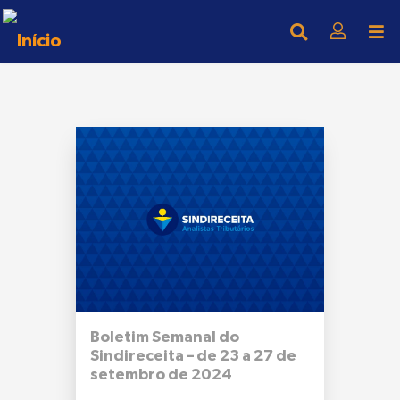
Boletim Semanal do
Sindireceita – de 23 a 27 de
setembro de 2024