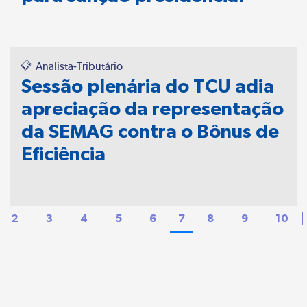
Analista-Tributário
Sessão plenária do TCU adia
apreciação da representação
da SEMAG contra o Bônus de
Eficiência
2
3
4
5
6
7
8
9
10