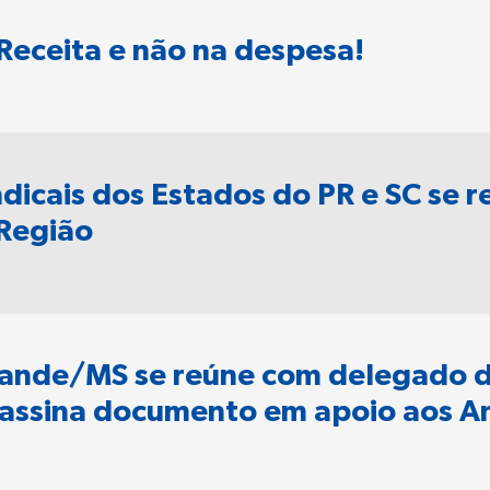
 Receita e não na despesa!
indicais dos Estados do PR e SC se
 Região
ande/MS se reúne com delegado d
sina documento em apoio aos Ana