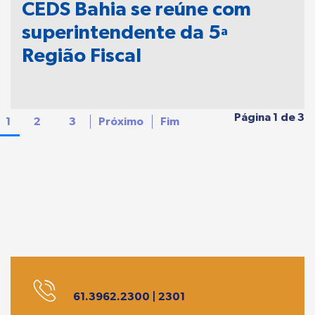
CEDS Bahia se reúne com
superintendente da 5ª
Região Fiscal
Página 1 de 3
1
2
3
Próximo
Fim
61.3962.2300 | 2301