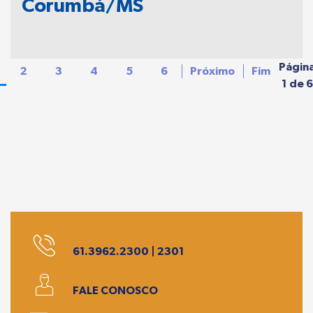
Corumbá/MS
Págin
2
3
4
5
6
Próximo
Fim
1 de 6
61.3962.2300 | 2301
FALE CONOSCO