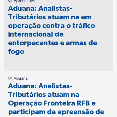
Apreensões
Aduana: Analistas-
Tributários atuam na em
operação contra o tráfico
internacional de
entorpecentes e armas de
fogo
Aduana
Aduana: Analistas-
Tributários atuam na
Operação Fronteira RFB e
participam da apreensão de