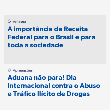
Aduana
A importância da Receita
Federal para o Brasil e para
toda a sociedade
Apreensões
Aduana não para! Dia
Internacional contra o Abuso
e Tráfico Ilícito de Drogas