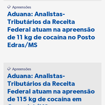
Apreensões
Aduana: Analistas-
Tributários da Receita
Federal atuam na apreensão
de 11 kg de cocaína no Posto
Edras/MS
Apreensões
Aduana: Analistas-
Tributários da Receita
Federal atuam na apreensão
de 115 kg de cocaína em