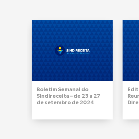
Boletim Semanal do
Edit
Sindireceita – de 23 a 27
Reu
de setembro de 2024
Dire
Naci
09 