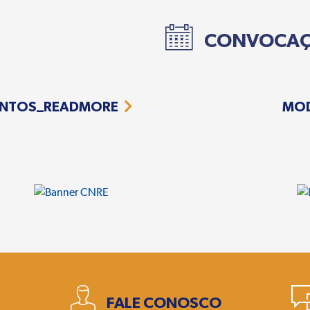
CONVOCA
NTOS_READMORE
MO
1
FALE CONOSCO