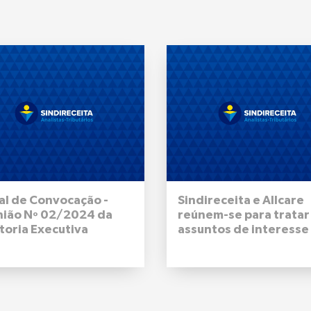
al de Convocação -
Sindireceita e Allcare
nião Nº 02/2024 da
reúnem-se para tratar
toria Executiva
assuntos de interesse
onal do Sindireceita -
filiadas e filiados
de outubro de 2024