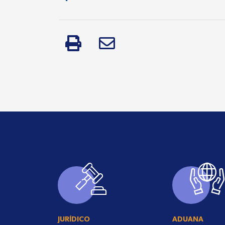
JURÍDICO
ADUANA