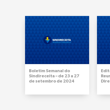
Boletim Semanal do
Edit
Sindireceita – de 23 a 27
Reu
de setembro de 2024
Dire
Naci
09 