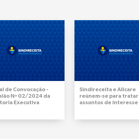
al de Convocação -
Sindireceita e Allcare
nião Nº 02/2024 da
reúnem-se para tratar
toria Executiva
assuntos de interesse
onal do Sindireceita -
filiadas e filiados
de outubro de 2024