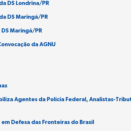
 da DS Londrina/PR
 da DS Maringá/PR
a DS Maringá/PR
e Convocação da AGNU
mas
iza Agentes da Polícia Federal, Analistas-Tributá
o em Defesa das Fronteiras do Brasil