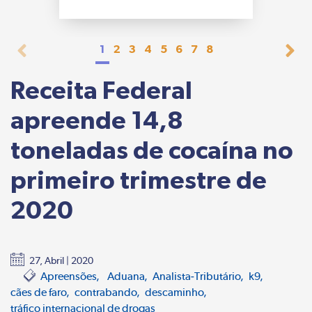
1
2
3
4
5
6
7
8
Receita Federal
apreende 14,8
toneladas de cocaína no
primeiro trimestre de
2020
27, Abril | 2020
Apreensões
Aduana
Analista-Tributário
k9
cães de faro
contrabando
descaminho
tráfico internacional de drogas