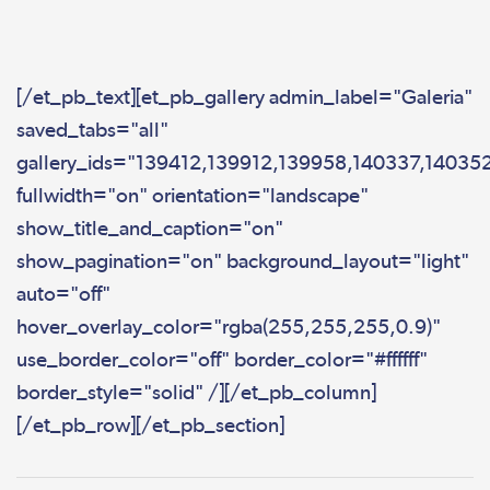
[/et_pb_text][et_pb_gallery admin_label="Galeria"
saved_tabs="all"
gallery_ids="139412,139912,139958,140337,14035
fullwidth="on" orientation="landscape"
show_title_and_caption="on"
show_pagination="on" background_layout="light"
auto="off"
hover_overlay_color="rgba(255,255,255,0.9)"
use_border_color="off" border_color="#ffffff"
border_style="solid" /][/et_pb_column]
[/et_pb_row][/et_pb_section]