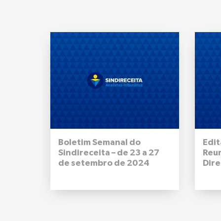
Boletim Semanal do
Edit
Sindireceita – de 23 a 27
Reu
de setembro de 2024
Dire
Naci
09 