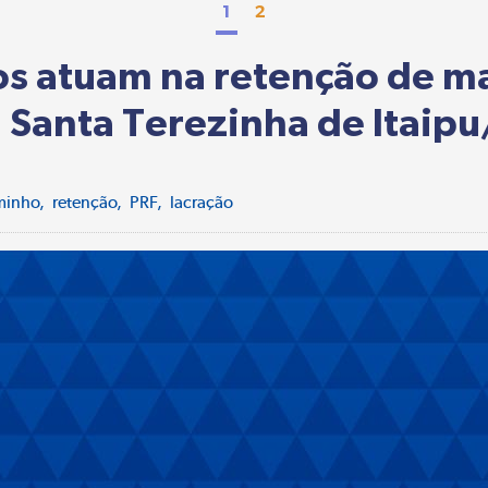
1
2
os atuam na retenção de ma
Santa Terezinha de Itaip
minho
retenção
PRF
lacração