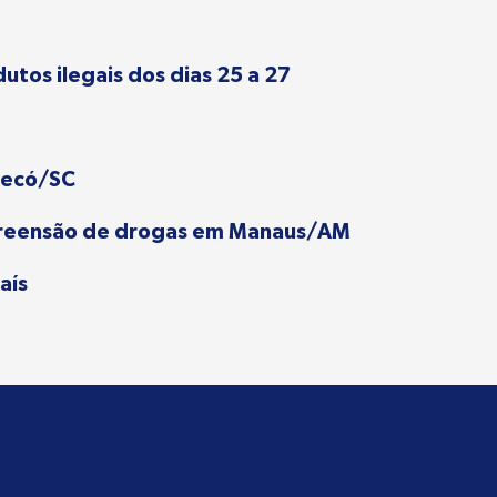
tos ilegais dos dias 25 a 27
pecó/SC
apreensão de drogas em Manaus/AM
aís