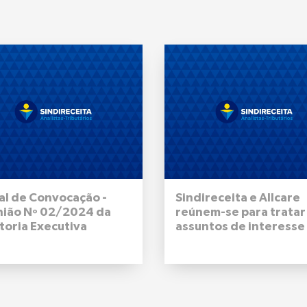
al de Convocação -
Sindireceita e Allcare
nião Nº 02/2024 da
reúnem-se para tratar
toria Executiva
assuntos de interesse
onal do Sindireceita -
filiadas e filiados
de outubro de 2024