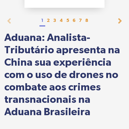
1
2
3
4
5
6
7
8
Aduana: Analista-
Tributário apresenta na
China sua experiência
com o uso de drones no
combate aos crimes
transnacionais na
Aduana Brasileira