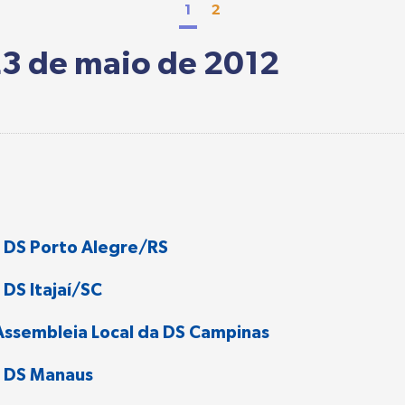
1
2
23 de maio de 2012
 DS Porto Alegre/RS
DS Itajaí/SC
Assembleia Local da DS Campinas
a DS Manaus