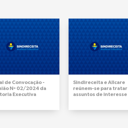
al de Convocação -
Sindireceita e Allcare
nião Nº 02/2024 da
reúnem-se para tratar
toria Executiva
assuntos de interesse
onal do Sindireceita -
filiadas e filiados
de outubro de 2024