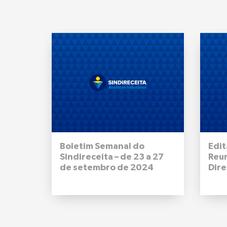
Boletim Semanal do
Edit
Sindireceita – de 23 a 27
Reu
de setembro de 2024
Dire
Naci
09 