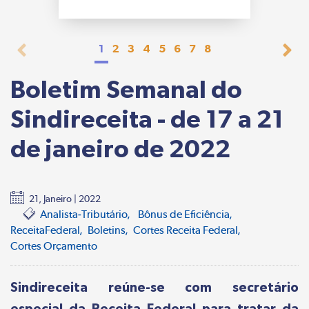
1
2
3
4
5
6
7
8
Boletim Semanal do
Sindireceita - de 17 a 21
de janeiro de 2022
21, Janeiro | 2022
Analista-Tributário
Bônus de Eficiência
ReceitaFederal
Boletins
Cortes Receita Federal
Cortes Orçamento
Sindireceita reúne-se com secretário
especial da Receita Federal para tratar da