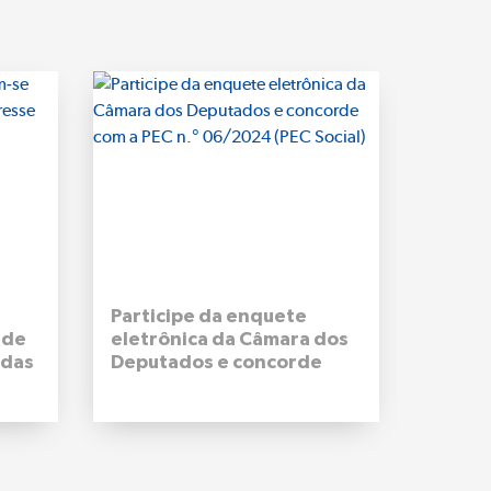
Participe da enquete
Aduana
 de
eletrônica da Câmara dos
Tribut
 das
Deputados e concorde
Federa
com a PEC n.° 06/2024
apree
(PEC Social)
Pará