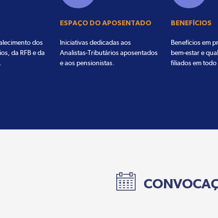
ESPAÇO DO APOSENTADO
BENEFÍCIOS
talecimento dos
Iniciativas dedicadas aos
Benefícios em pr
ios, da RFB e da
Analistas-Tributários aposentados
bem-estar e qua
.
e aos pensionistas.
filiados em todo 
CONVOCA